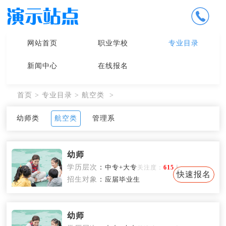
网站首页
职业学校
专业目录
新闻中心
在线报名
首页
>
专业目录
>
航空类
>
幼师类
航空类
管理系
幼师
学历层次
：
中专+大专
关注度：
615
人
快速报名
招生对象
：
应届毕业生
幼师