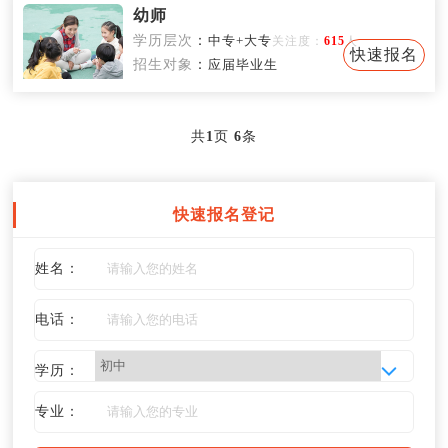
幼师
学历层次
：
中专+大专
关注度：
615
人
快速报名
招生对象
：
应届毕业生
共
1
页
6
条
快速报名登记
姓名：
电话：
学历：
专业：